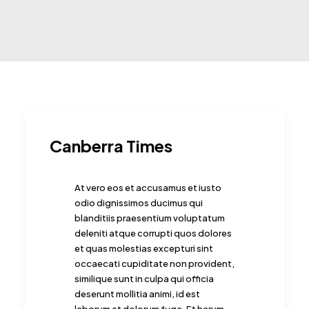
Canberra Times
At vero eos et accusamus et iusto
odio dignissimos ducimus qui
blanditiis praesentium voluptatum
deleniti atque corrupti quos dolores
et quas molestias excepturi sint
occaecati cupiditate non provident,
similique sunt in culpa qui officia
deserunt mollitia animi, id est