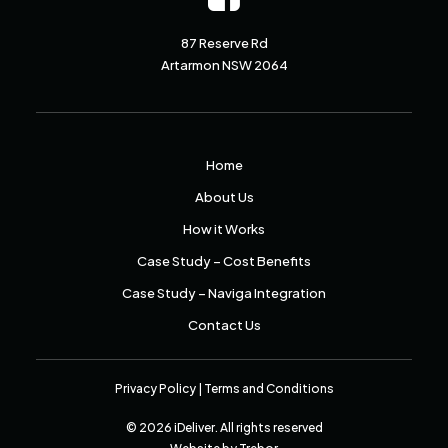
87 Reserve Rd
Artarmon NSW 2064
Home
About Us
How it Works
Case Study – Cost Benefits
Case Study – Naviga Integration
Contact Us
Privacy Policy
|
Terms and Conditions
© 2026 iDeliver.
All rights reserved