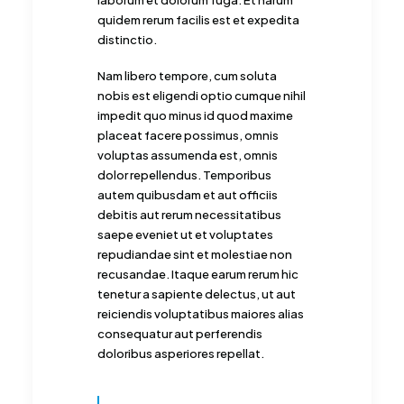
laborum et dolorum fuga. Et harum
quidem rerum facilis est et expedita
distinctio.
Nam libero tempore, cum soluta
nobis est eligendi optio cumque nihil
impedit quo minus id quod maxime
placeat facere possimus, omnis
voluptas assumenda est, omnis
dolor repellendus. Temporibus
autem quibusdam et aut officiis
debitis aut rerum necessitatibus
saepe eveniet ut et voluptates
repudiandae sint et molestiae non
recusandae. Itaque earum rerum hic
tenetur a sapiente delectus, ut aut
reiciendis voluptatibus maiores alias
consequatur aut perferendis
doloribus asperiores repellat.