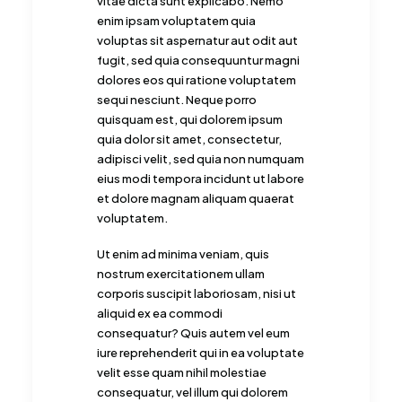
vitae dicta sunt explicabo. Nemo
enim ipsam voluptatem quia
voluptas sit aspernatur aut odit aut
fugit, sed quia consequuntur magni
dolores eos qui ratione voluptatem
sequi nesciunt. Neque porro
quisquam est, qui dolorem ipsum
quia dolor sit amet, consectetur,
adipisci velit, sed quia non numquam
eius modi tempora incidunt ut labore
et dolore magnam aliquam quaerat
voluptatem.
Ut enim ad minima veniam, quis
nostrum exercitationem ullam
corporis suscipit laboriosam, nisi ut
aliquid ex ea commodi
consequatur? Quis autem vel eum
iure reprehenderit qui in ea voluptate
velit esse quam nihil molestiae
consequatur, vel illum qui dolorem