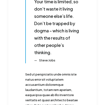
Your time is limited, so
don’t waste it living
someone else’s life.
Don’t be trapped by
dogma – which is living
with the results of
other people’s
thinking.
Steve Jobs
Sed ut perspiciatis unde omnis iste
natus error sit voluptatem
accusantium doloremque
laudantium, totam rem aperiam,
eaque ipsa quae ab illo inventore
veritatis et quasi architecto beatae