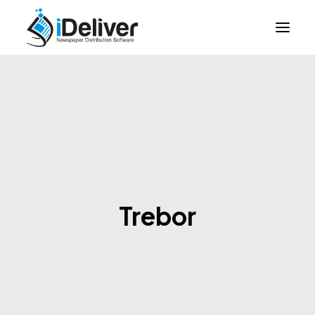
About Us
How it Works
Case Studies
Login
Trebor
Contact Us